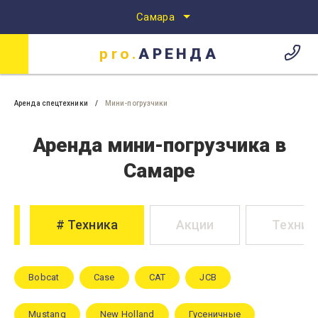
Самара
pro.
АРЕНДА
Аренда спецтехники
Аренда спецтехники в Самаре
pro.
АРЕНДА
Аренда спецтехники
Мини-погрузчики
Аренда мини-погрузчика в
Самаре
Техника
Акции
Техник
Bobcat
Case
CAT
JCB
Mustang
New Holland
Гусеничные